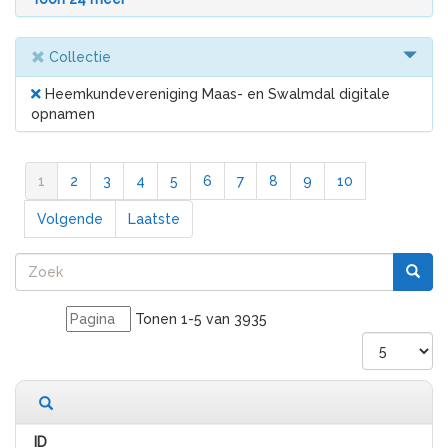
Collectie
Heemkundevereniging Maas- en Swalmdal digitale
opnamen
1
2
3
4
5
6
7
8
9
10
Volgende
Laatste
Tonen 1-5 van 3935
3935 records gevonden