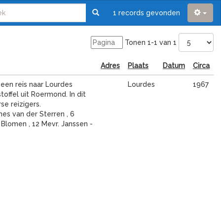
1 records gevonden
Tonen 1-1 van 1
Adres
Plaats
Datum
Circa
een reis naar Lourdes
Lourdes
1967
toffel uit Roermond. In dit
e reizigers.
mes van der Sterren , 6
 Blomen , 12 Mevr. Janssen -