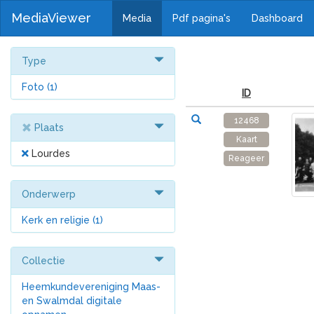
MediaViewer
Media
Pdf pagina's
Dashboard
Type
Foto
(1)
ID
12468
Plaats
Kaart
Lourdes
Reageer
Onderwerp
Kerk en religie
(1)
Collectie
Heemkundevereniging Maas-
en Swalmdal digitale