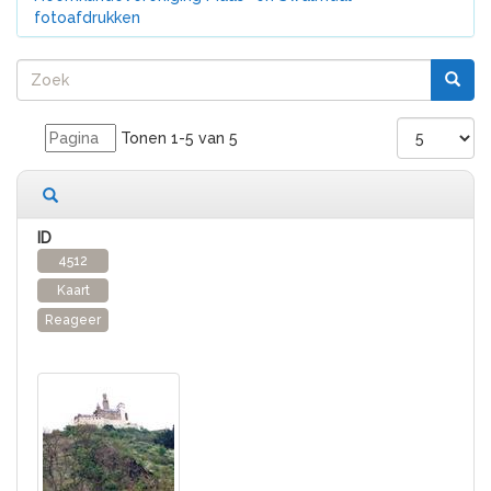
fotoafdrukken
Tonen 1-5 van 5
5 records gevonden
4512
Kaart
Reageer