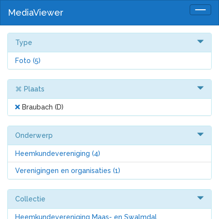
MediaViewer
Togg
navig
Type
Foto
(5)
Plaats
Braubach (D)
Onderwerp
Heemkundevereniging
(4)
Verenigingen en organisaties
(1)
Collectie
Heemkundevereniging Maas- en Swalmdal