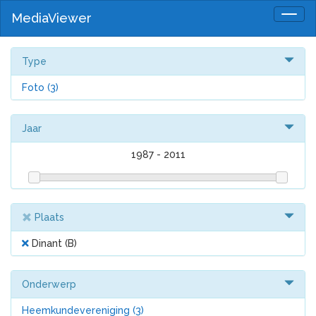
MediaViewer
Togg
navig
Type
Foto
(3)
Jaar
1987
-
2011
Plaats
Dinant (B)
Onderwerp
Heemkundevereniging
(3)