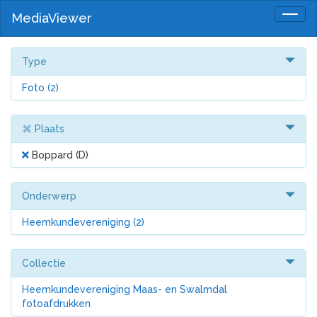
MediaViewer
Togg
navig
Type
Foto
(2)
Plaats
Boppard (D)
Onderwerp
Heemkundevereniging
(2)
Collectie
Heemkundevereniging Maas- en Swalmdal
fotoafdrukken