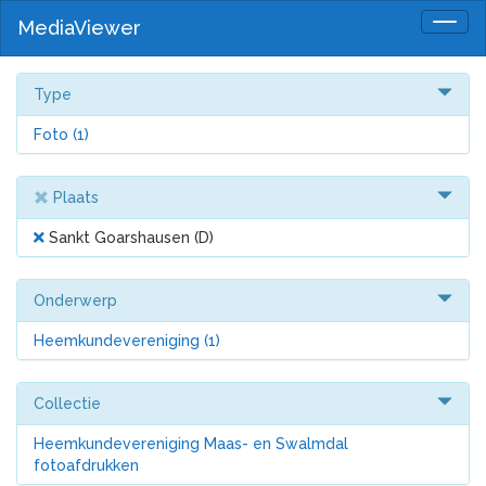
MediaViewer
Togg
navig
Type
Foto
(1)
Plaats
Sankt Goarshausen (D)
Onderwerp
Heemkundevereniging
(1)
Collectie
Heemkundevereniging Maas- en Swalmdal
fotoafdrukken