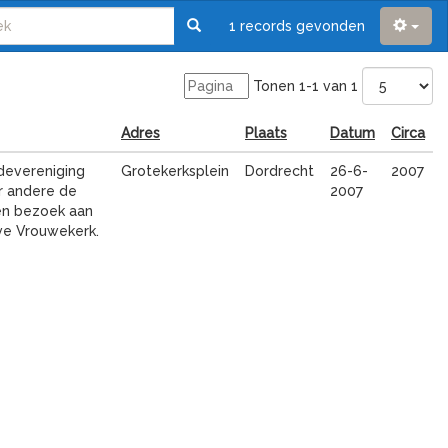
1 records gevonden
Tonen 1-1 van 1
Adres
Plaats
Datum
Circa
devereniging
Grotekerksplein
Dordrecht
26-6-
2007
r andere de
2007
een bezoek aan
ve Vrouwekerk.