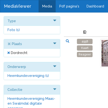
MediaViewer
Media
Pdf pagina's
Dashboard
Type
Foto
(1)
ID
4558
Plaats
Kaart
Dordrecht
Reageer
Onderwerp
Heemkundevereniging
(1)
Collectie
Heemkundevereniging Maas-
en Swalmdal digitale