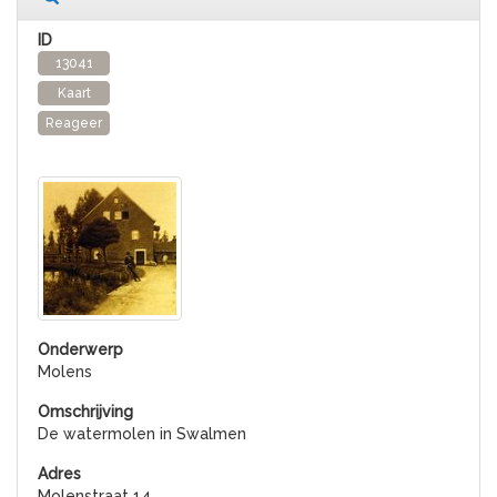
13041
Kaart
Reageer
Molens
De watermolen in Swalmen
Molenstraat 14