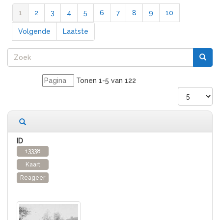
1
2
3
4
5
6
7
8
9
10
Volgende
Laatste
Tonen 1-5 van 122
122 records gevonden
13338
Kaart
Reageer