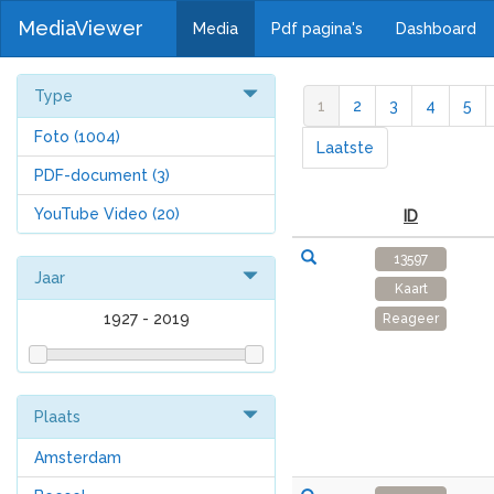
MediaViewer
Media
Pdf pagina's
Dashboard
Type
1
2
3
4
5
Foto
(1004)
Laatste
PDF-document
(3)
YouTube Video
(20)
ID
13597
Jaar
Kaart
1927
-
2019
Reageer
Plaats
Amsterdam