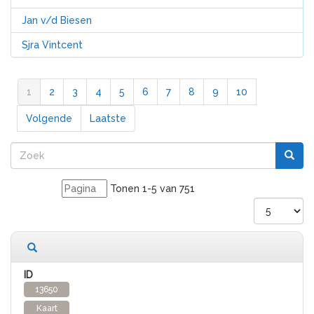
Jan v/d Biesen
Sjra Vintcent
1
2
3
4
5
6
7
8
9
10
Volgende
Laatste
Tonen 1-5 van 751
751 records gevonden
13650
Kaart