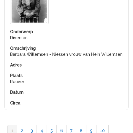
Diversen
Barbara Willemsen - Niessen vrouw van Hein Willemsen
Reuver
1
2
3
4
5
6
7
8
9
10