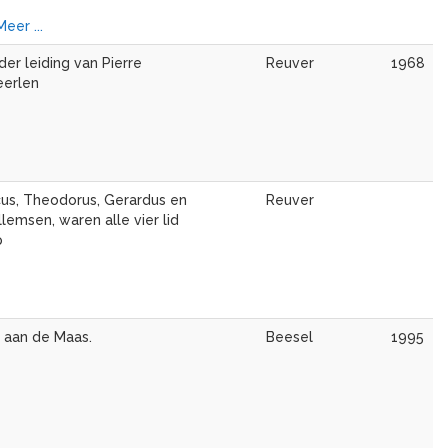
Meer ...
er leiding van Pierre
Reuver
1968
eerlen
us, Theodorus, Gerardus en
Reuver
llemsen, waren alle vier lid
p
r aan de Maas.
Beesel
1995