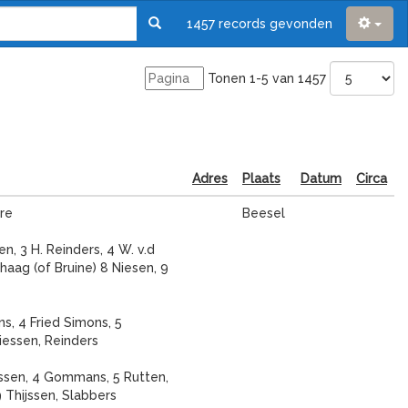
1457 records gevonden
Tonen 1-5 van 1457
Adres
Plaats
Datum
Circa
re
Beesel
sen, 3 H. Reinders, 4 W. v.d
rhaag (of Bruine) 8 Niesen, 9
ns, 4 Fried Simons, 5
Niessen, Reinders
iessen, 4 Gommans, 5 Rutten,
9 Thijssen, Slabbers