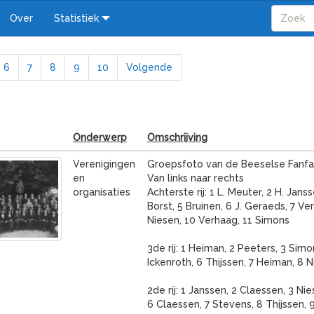
Over
Statistiek
6
7
8
9
10
Volgende
Onderwerp
Omschrijving
Verenigingen
Groepsfoto van de Beeselse Fanfa
en
Van links naar rechts
organisaties
Achterste rij: 1 L. Meuter, 2 H. Jans
Borst, 5 Bruinen, 6 J. Geraeds, 7 Ve
Niesen, 10 Verhaag, 11 Simons
3de rij: 1 Heiman, 2 Peeters, 3 Simo
Ickenroth, 6 Thijssen, 7 Heiman, 8 
2de rij: 1 Janssen, 2 Claessen, 3 N
6 Claessen, 7 Stevens, 8 Thijssen, 