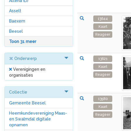
Altena (D)
Asselt
13644
Baexem
Kaart
Beesel
Reageer
Toon 31 meer
Onderwerp
13621
Kaart
Verenigingen en
Reageer
organisaties
Collectie
13580
Gemeente Beesel
Kaart
Heemkundevereniging Maas-
Reageer
en Swalmdal digitale
opnamen