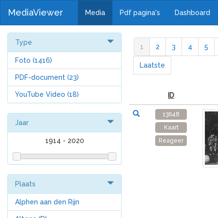
MediaViewer
Media
Pdf pagina's
Dashboard
Type
1
2
3
4
5
Foto
(1416)
Laatste
PDF-document
(23)
YouTube Video
(18)
ID
13648
Jaar
Kaart
1914
-
2020
Reageer
Plaats
Alphen aan den Rijn