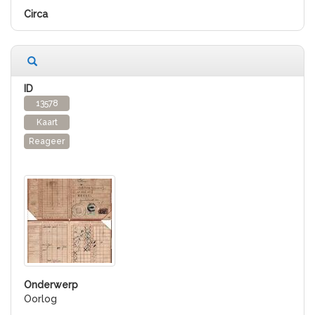
13578
Kaart
Reageer
Oorlog