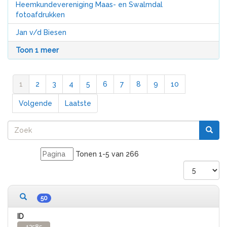
Heemkundevereniging Maas- en Swalmdal
fotoafdrukken
Jan v/d Biesen
Toon 1 meer
1
2
3
4
5
6
7
8
9
10
Volgende
Laatste
Tonen 1-5 van 266
266 records gevonden
50