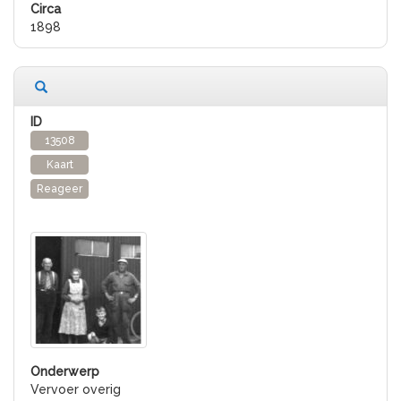
1898
13508
Kaart
Reageer
Vervoer overig