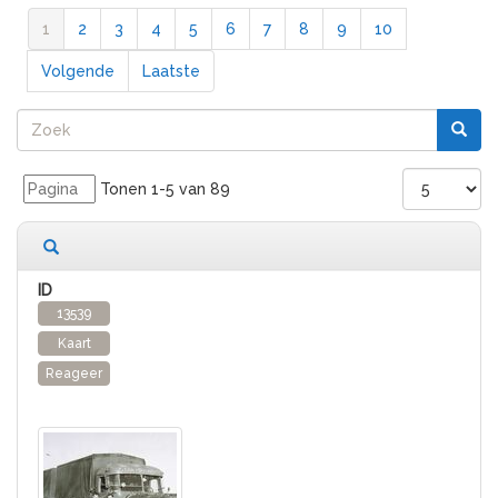
1
2
3
4
5
6
7
8
9
10
Volgende
Laatste
Tonen 1-5 van 89
89 records gevonden
13539
Kaart
Reageer