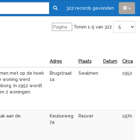
322 records gevonden
Tonen 1-5 van 322
Adres
Plaats
Datum
Circa
almen met op de hoek
Brugstraat
Swalmen
1952
De woning werd
1a
borg. In 1952 wordt
en 2 woningen.
aak aan de
Keulseweg
Reuver
1970
7a