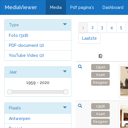
MediaViewer
Media
Pdf pagina's
Dashboard
Type
1
2
3
4
5
Foto
(318)
Laatste
PDF-document
(2)
YouTube Video
(2)
ID
13540
Jaar
Kaart
1959
-
2020
Reageer
13536
Plaats
Kaart
Antwerpen
Reageer