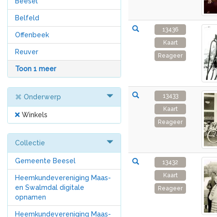
Beesel
Belfeld
13436
Offenbeek
Kaart
Reuver
Reageer
Toon 1 meer
13433
Onderwerp
Kaart
Winkels
Reageer
Collectie
Gemeente Beesel
13432
Kaart
Heemkundevereniging Maas-
en Swalmdal digitale
Reageer
opnamen
Heemkundevereniging Maas-