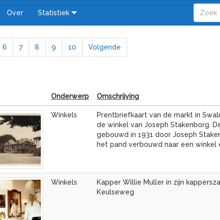
Over
Statistiek
6
7
8
9
10
Volgende
Onderwerp
Omschrijving
Winkels
Prentbriefkaart van de markt in Sw
de winkel van Joseph Stakenborg. 
gebouwd in 1931 door Joseph Staken
het pand verbouwd naar een winkel 
Winkels
Kapper Willie Muller in zijn kappersz
Keulseweg