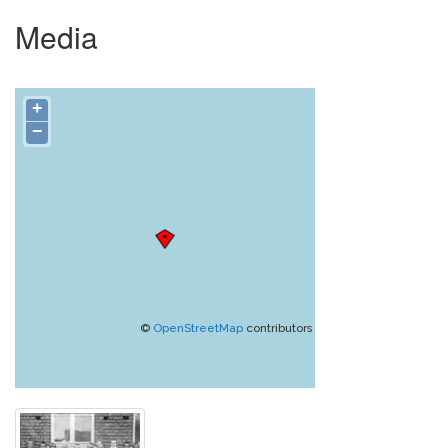
Media
+
−
©
OpenStreetMap
contributors