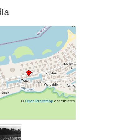
ia
©
OpenStreetMap
contributors