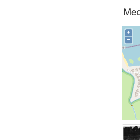
Med
+
−