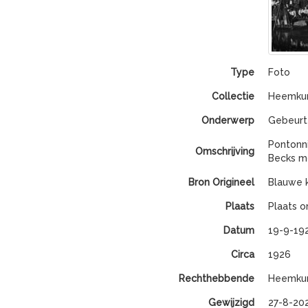
Type
Foto
Collectie
Heemkun
Onderwerp
Gebeurt
Pontonn
Omschrijving
Becks mo
Bron Origineel
Blauwe k
Plaats
Plaats 
Datum
19-9-19
Circa
1926
Rechthebbende
Heemkun
Gewijzigd
27-8-202