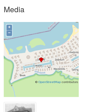
Media
+
−
©
OpenStreetMap
contributors