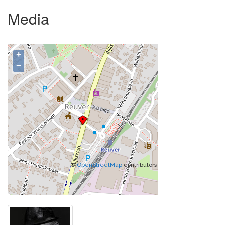
Media
+
−
©
OpenStreetMap
contributors