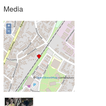
Media
+
−
©
OpenStreetMap
contributors