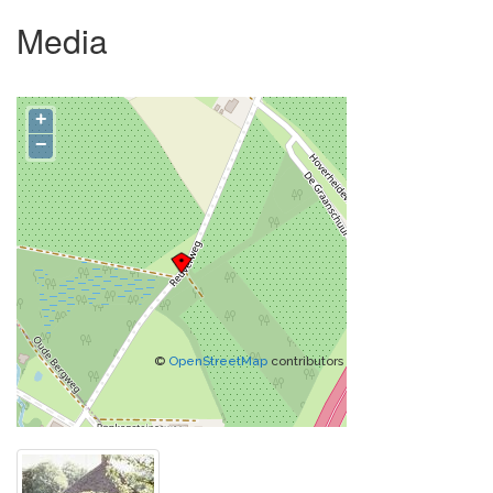
Media
+
−
©
OpenStreetMap
contributors