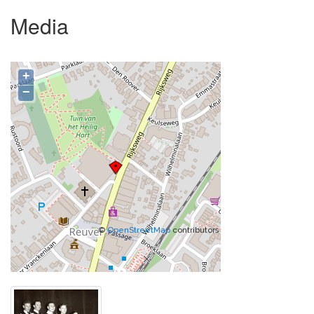
Media
+
−
©
OpenStreetMap
contributors