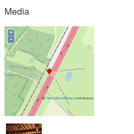
Media
+
−
©
OpenStreetMap
contributors