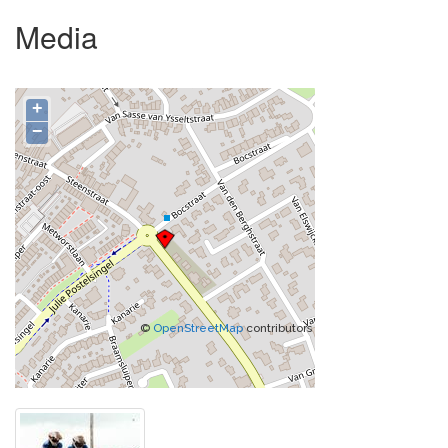
Media
+
−
©
OpenStreetMap
contributors