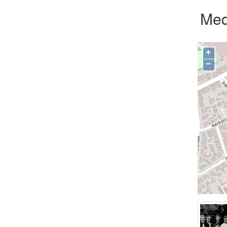
Med
+
−