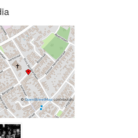
ia
©
OpenStreetMap
contributors