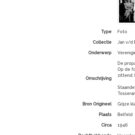
Type
Foto
Collectie
Jan v/d 
Onderwerp
Verenigi
De propa
Op de fo
zittend:
Omschrijving
Staande:
Tosseram
Bron Origineel
Grijze kl
Plaats
Belfeld
Circa
1946