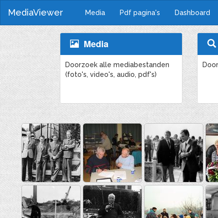
MediaViewer
Media
Pdf pagina's
Dashboard
Media
Doorzoek alle mediabestanden
Door
(foto's, video's, audio, pdf's)