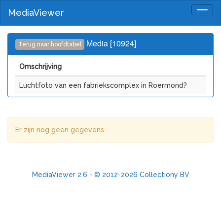
MediaViewer
Togg
navig
Media [10924]
Terug naar hoofdtabel
Omschrijving
Luchtfoto van een fabriekscomplex in Roermond?
Er zijn nog geen gegevens.
MediaViewer 2.6 - © 2012-2026 Collectiony BV