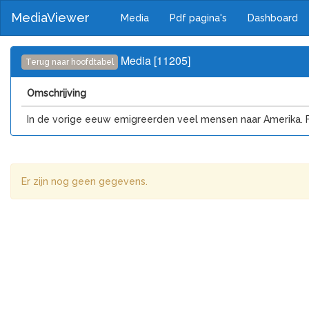
MediaViewer
Media
Pdf pagina's
Dashboard
Media [11205]
Terug naar hoofdtabel
Omschrijving
In de vorige eeuw emigreerden veel mensen naar Amerika. Frit
Er zijn nog geen gegevens.