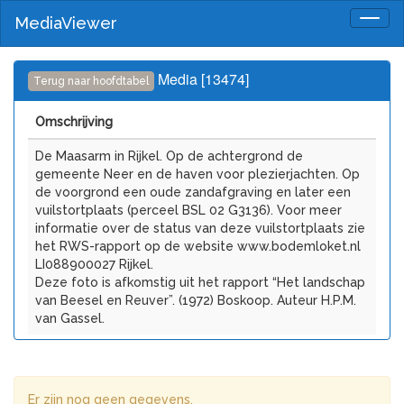
MediaViewer
Togg
navig
Media [13474]
Terug naar hoofdtabel
Omschrijving
De Maasarm in Rijkel. Op de achtergrond de
gemeente Neer en de haven voor plezierjachten. Op
de voorgrond een oude zandafgraving en later een
vuilstortplaats (perceel BSL 02 G3136). Voor meer
informatie over de status van deze vuilstortplaats zie
het RWS-rapport op de website www.bodemloket.nl
LI088900027 Rijkel.
Deze foto is afkomstig uit het rapport “Het landschap
van Beesel en Reuver”. (1972) Boskoop. Auteur H.P.M.
van Gassel.
Er zijn nog geen gegevens.