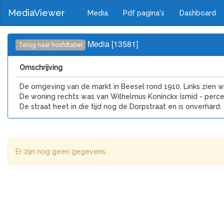
MediaViewer
Media
Pdf pagina's
Dashboard
Media [13581]
Terug naar hoofdtabel
Omschrijving
De omgeving van de markt in Beesel rond 1910. Links zien we
De woning rechts was van Wilhelmus Koninckx (smid - perce
De straat heet in die tijd nog de Dorpstraat en is onverhard.
Er zijn nog geen gegevens.