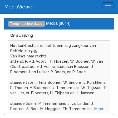
MediaViewer
Togg
navig
Media [8044]
Terug naar hoofdtabel
Omschrijving
Het kerkbestuur en het toenmalig zangkoor van
Belfeld in 1945.
Van links naar rechts,
zittend: P. v.d. Voort, Th. Hoezen, W. Boonen, W. van
Cleef, pastoor v.d. Venne, kapelaan Boessen, J.
Bloemers, Leo Lucker, P. Boots, en P. Spee.
staande 1ste rij: Frits Boonen, W. Simons, J. Kurstjkens,
P. Thonen, H Bloemers, J. Timmermans, W. Thijssen, Tr.
van Lier, dr. Bloemers, H. Thijssen en H. Janssen.
staande 2de rij: P. Timmermans, J. v.d Linden, J.
Peeters, S. Bors, M. Heggers, Th. Timmermans,
Meer ...