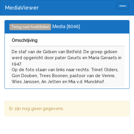
MediaViewer
Togg
navig
Media [8046]
Terug naar hoofdtabel
Omschrijving
De staf van de Gidsen van Belfeld. De groep gidsen
werd opgericht door pater Geurts en Maria Geraets in
1947.
Op de foto staan van links naar rechts: Trinet Olders,
Gon Douben, Trees Boonen, pastoor van de Venne,
Wies Janssen, An Jetten en Mia v.d. Munckhof.
Er zijn nog geen gegevens.