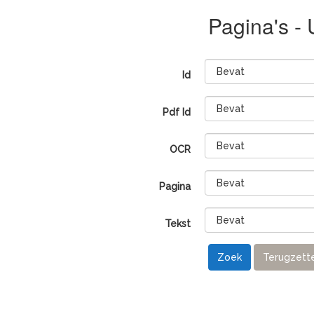
Pagina's -
Id
Pdf Id
OCR
Pagina
Tekst
Zoek
Terugzett