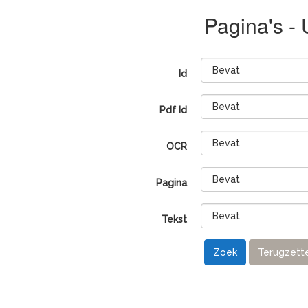
Pagina's -
Id
Pdf Id
OCR
Pagina
Tekst
Zoek
Terugzett