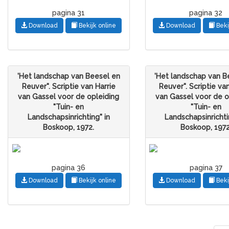
pagina 31
pagina 32
Download
Bekijk online
Download
Beki
'Het landschap van Beesel en
'Het landschap van B
Reuver". Scriptie van Harrie
Reuver". Scriptie va
van Gassel voor de opleiding
van Gassel voor de o
"Tuin- en
"Tuin- en
Landschapsinrichting" in
Landschapsinrichti
Boskoop, 1972.
Boskoop, 1972
pagina 36
pagina 37
Download
Bekijk online
Download
Beki