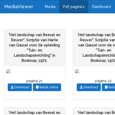
MediaViewer
Media
Pdf pagina's
Dashboard
'Het landschap van Beesel en
'Het landschap van B
Reuver". Scriptie van Harrie
Reuver". Scriptie va
van Gassel voor de opleiding
van Gassel voor de o
"Tuin- en
"Tuin- en
Landschapsinrichting" in
Landschapsinrichti
Boskoop, 1972.
Boskoop, 1972
pagina 21
pagina 22
Download
Bekijk online
Download
Beki
'Het landschap van Beesel en
'Het landschap van B