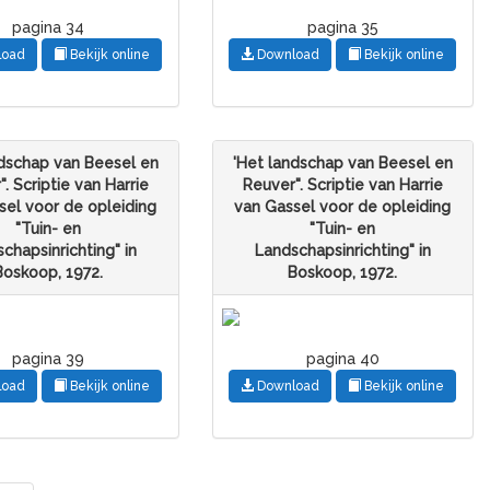
pagina 34
pagina 35
load
Bekijk online
Download
Bekijk online
ndschap van Beesel en
'Het landschap van Beesel en
. Scriptie van Harrie
Reuver". Scriptie van Harrie
sel voor de opleiding
van Gassel voor de opleiding
"Tuin- en
"Tuin- en
chapsinrichting" in
Landschapsinrichting" in
Boskoop, 1972.
Boskoop, 1972.
pagina 39
pagina 40
load
Bekijk online
Download
Bekijk online