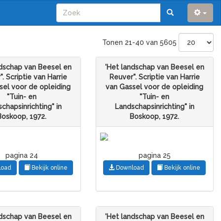
Tonen 21-40 van 5605
ndschap van Beesel en
'Het landschap van Beesel en
. Scriptie van Harrie
Reuver". Scriptie van Harrie
sel voor de opleiding
van Gassel voor de opleiding
"Tuin- en
"Tuin- en
chapsinrichting" in
Landschapsinrichting" in
Boskoop, 1972.
Boskoop, 1972.
pagina 24
pagina 25
load
Bekijk online
Download
Bekijk online
ndschap van Beesel en
'Het landschap van Beesel en