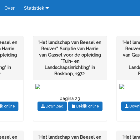
Over
Statistiek
eesel en
'Het landschap van Beesel en
'Het la
n Harrie
Reuver". Scriptie van Harrie
Reuver"
pleiding
van Gassel voor de opleiding
van Gas
"Tuin- en
ng" in
Landschapsinrichting" in
Lands
.
Boskoop, 1972.
pagina 23
jk online
Download
Bekijk online
Down
eesel en
'Het landschap van Beesel en
'Het la