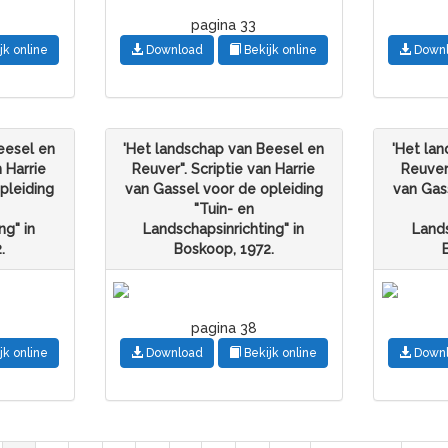
pagina 33
jk online
Download
Bekijk online
Down
eesel en
'Het landschap van Beesel en
'Het la
n Harrie
Reuver". Scriptie van Harrie
Reuver"
pleiding
van Gassel voor de opleiding
van Gas
"Tuin- en
ng" in
Landschapsinrichting" in
Lands
.
Boskoop, 1972.
pagina 38
jk online
Download
Bekijk online
Down