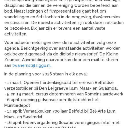
disciplines die binnen de vereniging worden beoefend, aan
bod. Naast lezingen of filmpresentaties gaat het om
wandelingen en fietstochten in de omgeving, (bus)excursies
en cursussen. De meeste activiteiten zijn ook door niet-leden
te bezoeken. Elk jaar zijn er tevens een aantal vaste
activiteiten.
Voor actuele meldingen over deze activiteiten volg onze
agenda. Berichtgeving over aanstaande activiteiten worden
ook bekend gemaakt via de digitale nieuwsbrief ‘De Kleine
Zeumer’. Aanmelding daarvoor kan door een mail te sturen
aan
twanernst@ziggo.nl
.
In de planning voor 2026 staan in elk geval:
- 1 maart: Openen herdenkingspad ter ere van Belfeldse
verzetsstrijder bij Den Leijgraeve i.s.m. Maas- en Swalmdal.
- 5 en 19 maart: cursus determineren van Romeins aardewerk
- 6 april: opening gidsenseizoen: fietstocht in het
Munitiedepot
- 14 april: Verhaalkeuken 700 jaar Belfeld bij Bel-Arte i.s.m.
Maas- en Swalmdal.
- 16 april: ledenvergadering (locatie verenigingsruimte) met