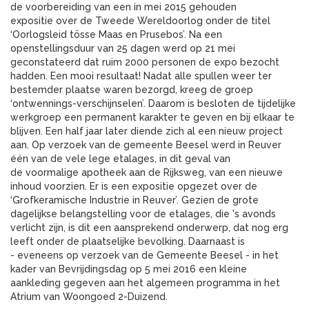
de voorbereiding van een in mei 2015 gehouden
expositie over de Tweede Wereldoorlog onder de titel
‘Oorlogsleid tösse Maas en Prusebos’.
Na een
openstellingsduur van 25 dagen werd op 21 mei
geconstateerd dat ruim
2000 personen de expo bezocht
hadden. Een mooi resultaat!
Nadat alle spullen weer ter
bestemder plaatse waren bezorgd, kreeg de groep
‘ontwennings-verschijnselen’. Daarom is besloten de tijdelijke
werkgroep een permanent karakter te geven en bij elkaar te
blijven. Een half jaar later diende zich al een nieuw project
aan. Op verzoek van de gemeente Beesel werd in Reuver
één van de vele lege etalages, in dit geval van
de voormalige apotheek aan de Rijksweg, van een nieuwe
inhoud voorzien. Er is een expositie opgezet over de
‘Grofkeramische Industrie in Reuver’. Gezien de grote
dagelijkse belangstelling voor de etalages, die 's avonds
verlicht zijn, is dit een aansprekend onderwerp, dat nog erg
leeft onder de plaatselijke bevolking. Daarnaast is
- eveneens op verzoek van de Gemeente Beesel - in het
kader van Bevrijdingsdag op 5 mei 2016 een kleine
aankleding gegeven aan het algemeen programma in het
Atrium van Woongoed 2-Duizend.