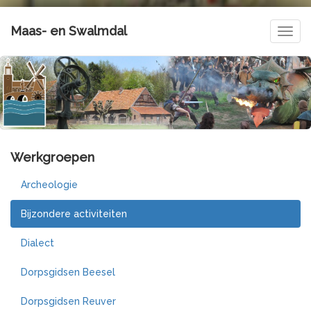
Maas- en Swalmdal
Navig
Werkgroepen
Archeologie
Bijzondere activiteiten
Dialect
Dorpsgidsen Beesel
Dorpsgidsen Reuver