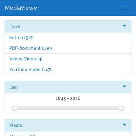
MediaViewer
Togg
navig
Type
Foto
(11517)
PDF-document
(199)
Vimeo Video
(4)
YouTube Video
(147)
Jaar
1845
-
2026
Plaats