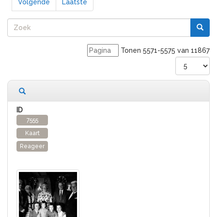
Volgende
Laatste
Tonen 5571-5575 van 11867
11867 records gevonden
7555
Kaart
Reageer