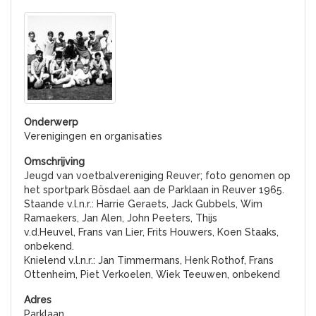
Verenigingen en organisaties
Jeugd van voetbalvereniging Reuver; foto genomen op
het sportpark Bösdael aan de Parklaan in Reuver 1965.
Staande v.l.n.r.: Harrie Geraets, Jack Gubbels, Wim
Ramaekers, Jan Alen, John Peeters, Thijs
v.d.Heuvel, Frans van Lier, Frits Houwers, Koen Staaks,
onbekend.
Knielend v.l.n.r.: Jan Timmermans, Henk Rothof, Frans
Ottenheim, Piet Verkoelen, Wiek Teeuwen, onbekend
Parklaan