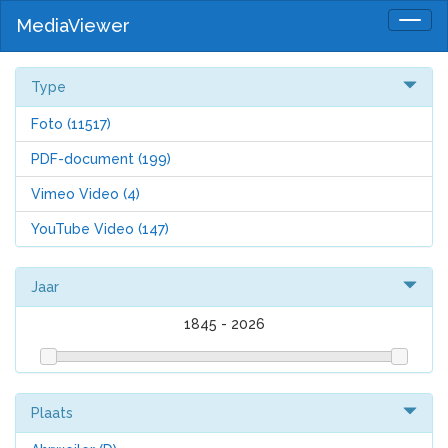
MediaViewer
Togg
navig
Type
Foto
(11517)
PDF-document
(199)
Vimeo Video
(4)
YouTube Video
(147)
Jaar
1845
-
2026
Plaats