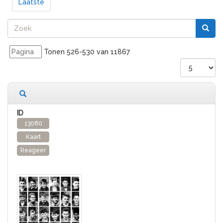
Laatste
Tonen 526-530 van 11867
11867 records gevonden
13080
Kaart
Reageer