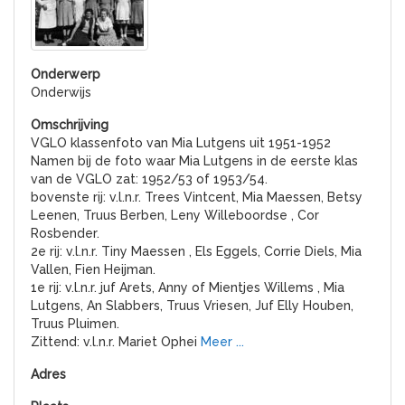
Onderwijs
VGLO klassenfoto van Mia Lutgens uit 1951-1952
Namen bij de foto waar Mia Lutgens in de eerste klas
van de VGLO zat: 1952/53 of 1953/54.
bovenste rij: v.l.n.r. Trees Vintcent, Mia Maessen, Betsy
Leenen, Truus Berben, Leny Willeboordse , Cor
Rosbender.
2e rij: v.l.n.r. Tiny Maessen , Els Eggels, Corrie Diels, Mia
Vallen, Fien Heijman.
1e rij: v.l.n.r. juf Arets, Anny of Mientjes Willems , Mia
Lutgens, An Slabbers, Truus Vriesen, Juf Elly Houben,
Truus Pluimen.
Zittend: v.l.n.r. Mariet Ophei
Meer ...