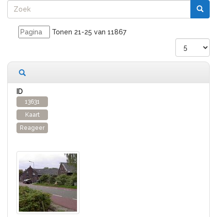
Tonen 21-25 van 11867
11867 records gevonden
13631
Kaart
Reageer