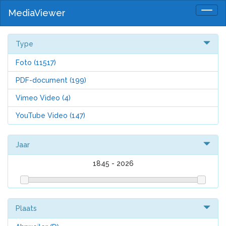
MediaViewer
Togg
navig
Type
Foto
(11517)
PDF-document
(199)
Vimeo Video
(4)
YouTube Video
(147)
Jaar
1845
-
2026
Plaats