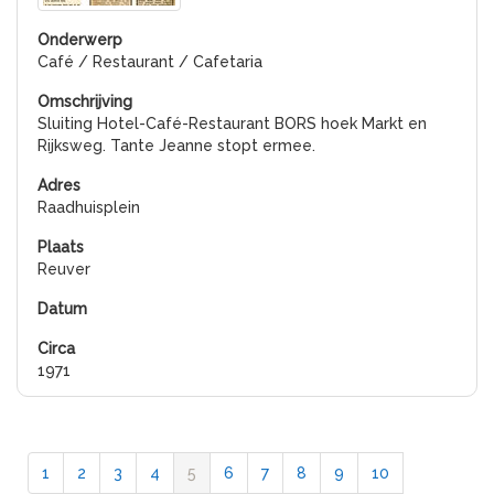
Café / Restaurant / Cafetaria
Sluiting Hotel-Café-Restaurant BORS hoek Markt en
Rijksweg. Tante Jeanne stopt ermee.
Raadhuisplein
Reuver
1971
1
2
3
4
5
6
7
8
9
10