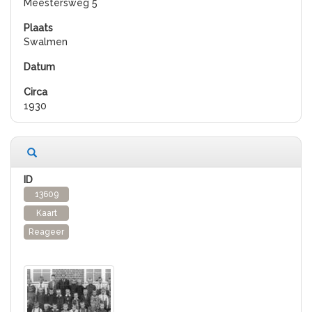
Meestersweg 5
Swalmen
1930
13609
Kaart
Reageer