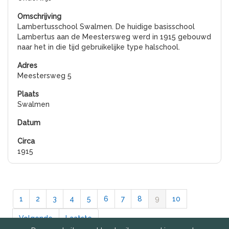
Lambertusschool Swalmen. De huidige basisschool
Lambertus aan de Meestersweg werd in 1915 gebouwd
naar het in die tijd gebruikelijke type halschool.
Meestersweg 5
Swalmen
1915
1
2
3
4
5
6
7
8
9
10
Volgende
Laatste