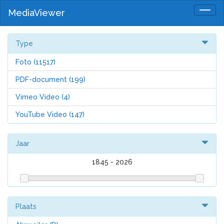
MediaViewer
Togg
navig
Type
Foto
(11517)
PDF-document
(199)
Vimeo Video
(4)
YouTube Video
(147)
Jaar
1845
-
2026
Plaats