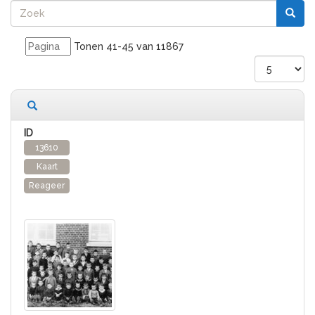
Tonen 41-45 van 11867
11867 records gevonden
13610
Kaart
Reageer