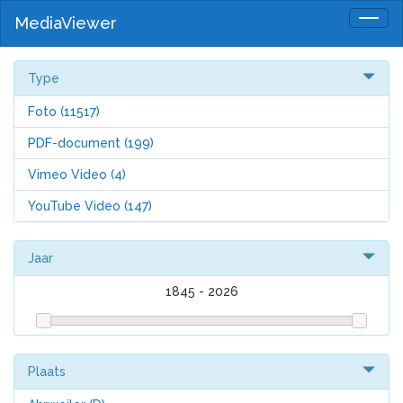
MediaViewer
Togg
navig
Type
Foto
(11517)
PDF-document
(199)
Vimeo Video
(4)
YouTube Video
(147)
Jaar
1845
-
2026
Plaats