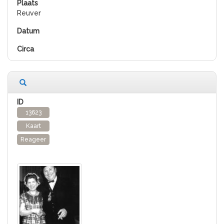
Reuver
13623
Kaart
Reageer