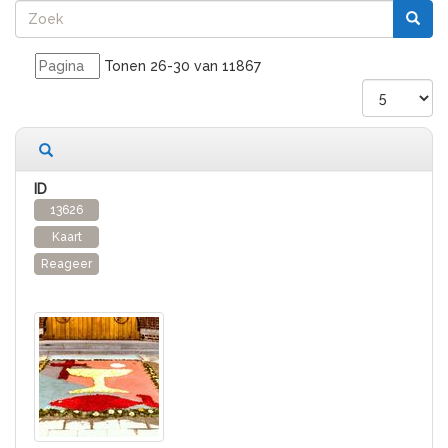
Tonen 26-30 van 11867
11867 records gevonden
13626
Kaart
Reageer